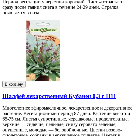
Период вегетации у черемши короткий. Листья отрастают
сразу после таяния снега в течение 24-29 дней. Стрелка
появляется в начал..
В корзину
Шалфей лекарственный Кубанец 0,3 г Н11
Многолетнее эфиромасличное, лекарственное и декоративное
растение. Вегетационный период 87 дней. Растение высотой
65-75 см. Листья супротивные, черешковые, продолговатые,
верхние — сидячие, цельные, снизу серовато-зеленые,
опушенные, молодые — беловойлочные. Цветки розово-
фиолетовые, собраны в верхушечное соцветие. Цветет в