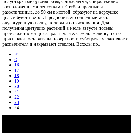
полуоткрытые бутоны розы, с атласными, спиралевидно
расположенными лепестками. Стебли прочные и
разветвленные, до 50 см высотой, образуют на верхушке
целый букет цветов. Предпочитает солнечные места,
окультуренную почву, поливы и опрыскивания. Для
получения цветущих растений в июле-августе посевы
производят в конце февраля -марте. Семена мелкие, их не
присыпают, оставляя на поверхности субстрата, увлажняют из
распылителя и накрывают стеклом. Всходы по..
|<
<
16
17
18
19
20
21
22
23
24